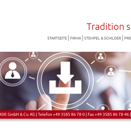
Tradition 
STARTSEITE
FIRMA
STEMPEL & SCHILDER
PR
 GmbH & Co. KG | Telefon +49 3585 86 78-0 | Fax +49 3585 86 78-46 |