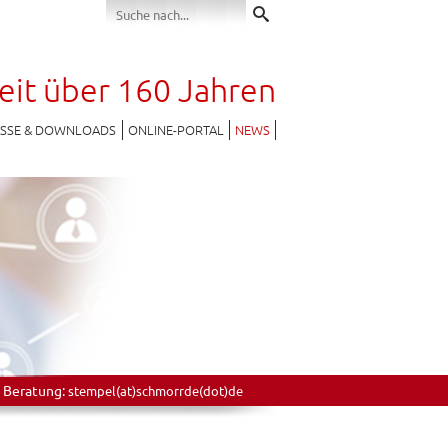
seit über 160 Jahren
ESSE & DOWNLOADS
ONLINE-PORTAL
NEWS
 Beratung:
stempel(at)schmorrde(dot)de