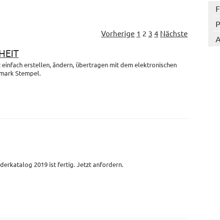
F
P
Vorherige
1
2
3
4
Nächste
A
HEIT
einfach erstellen, ändern, übertragen mit dem elektronischen
mark Stempel.
derkatalog 2019 ist fertig. Jetzt anfordern.