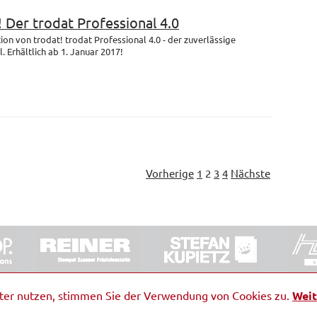
! Der trodat Professional 4.0
on von trodat! trodat Professional 4.0 - der zuverlässige
 Erhältlich ab 1. Januar 2017!
Vorherige
1
2
3
4
Nächste
ORRDE GmbH & Co. KG
|
Impressum
|
Barrierefreiheit
|
Ko
iter nutzen, stimmen Sie der Verwendung von Cookies zu.
Weit