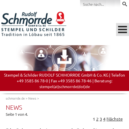
Stempel & Schilder RUDOLF SCHMORRDE GmbH & Co. KG | Telefon
+49 3585 86 78-0 | Fax +49 3585 86 78-46 | Beratung:
stempel(at)schmorrde(dot)de
schmorrde.de
>
News
>
NEWS
Seite 1 von 4.
1
2
3
4
Nächste