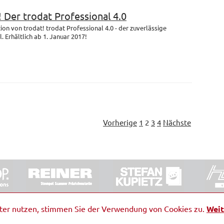
! Der trodat Professional 4.0
on von trodat! trodat Professional 4.0 - der zuverlässige
 Erhältlich ab 1. Januar 2017!
Vorherige
1
2
3
4
Nächste
ORRDE GmbH & Co. KG
|
Impressum
|
Barrierefreiheit
|
Ko
iter nutzen, stimmen Sie der Verwendung von Cookies zu.
Weit