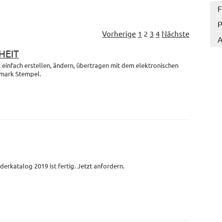
F
P
Vorherige
1
2
3
4
Nächste
A
HEIT
einfach erstellen, ändern, übertragen mit dem elektronischen
mark Stempel.
derkatalog 2019 ist fertig. Jetzt anfordern.