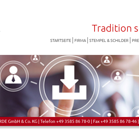
Tradition 
STARTSEITE
FIRMA
STEMPEL & SCHILDER
PR
 GmbH & Co. KG | Telefon +49 3585 86 78-0 | Fax +49 3585 86 78-46 |