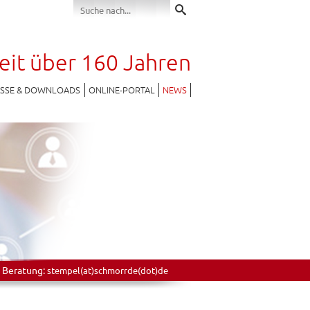
seit über 160 Jahren
ESSE & DOWNLOADS
ONLINE-PORTAL
NEWS
 Beratung:
stempel(at)schmorrde(dot)de