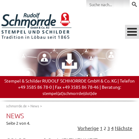
Stempel & Schilder RUDOLF SCHMORRDE GmbH & Co. KG | Telefon
+49 3585 86 78-0 | Fax +49 3585 86 78-46 | Beratung:
stempel(at)schmorrde(dot)de
schmorrde.de
>
News
>
NEWS
Seite 2 von 4.
Vorherige
1
2
3
4
Nächste