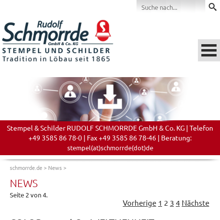
Stempel & Schilder RUDOLF SCHMORRDE GmbH & Co. KG | Telefon
+49 3585 86 78-0 | Fax +49 3585 86 78-46 | Beratung:
stempel(at)schmorrde(dot)de
schmorrde.de
>
News
>
NEWS
Seite 2 von 4.
Vorherige
1
2
3
4
Nächste