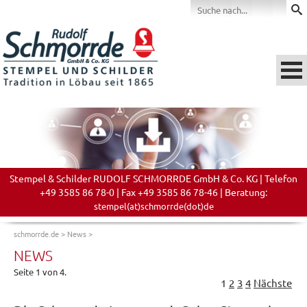
Stempel & Schilder RUDOLF SCHMORRDE GmbH & Co. KG | Telefon
+49 3585 86 78-0 | Fax +49 3585 86 78-46 | Beratung:
stempel(at)schmorrde(dot)de
schmorrde.de
>
News
>
NEWS
Seite 1 von 4.
1
2
3
4
Nächste