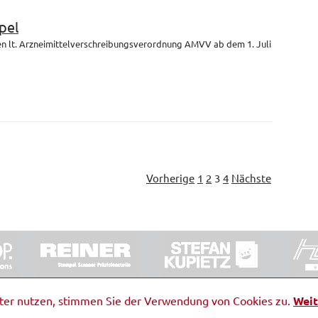
pel
en lt. Arzneimittelverschreibungsverordnung AMVV ab dem 1. Juli
Vorherige
1
2
3
4
Nächste
ORRDE GmbH & Co. KG
|
Impressum
|
Barrierefreiheit
|
Ko
iter nutzen, stimmen Sie der Verwendung von Cookies zu.
Weit