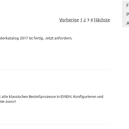
F
P
Vorherige
1
2
3
4
Nächste
A
derkatalog 2017 ist fertig. Jetzt anfordern.
t alle klassischen Bestellprozesse in EINEM. Konfigurieren und
 nie zuvor!