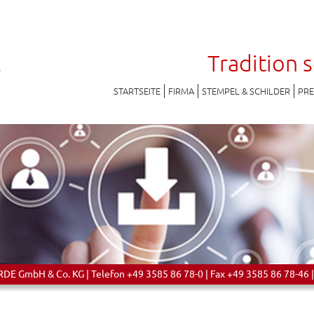
Tradition 
STARTSEITE
FIRMA
STEMPEL & SCHILDER
PR
 GmbH & Co. KG | Telefon +49 3585 86 78-0 | Fax +49 3585 86 78-46 |