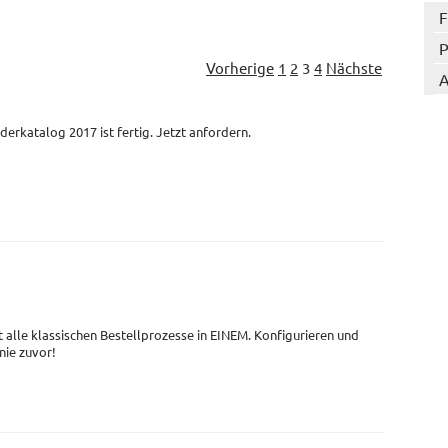
F
P
Vorherige
1
2
3
4
Nächste
A
derkatalog 2017 ist fertig. Jetzt anfordern.
t alle klassischen Bestellprozesse in EINEM. Konfigurieren und
 nie zuvor!