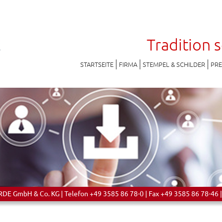
Tradition 
STARTSEITE
FIRMA
STEMPEL & SCHILDER
PR
 GmbH & Co. KG | Telefon +49 3585 86 78-0 | Fax +49 3585 86 78-46 |