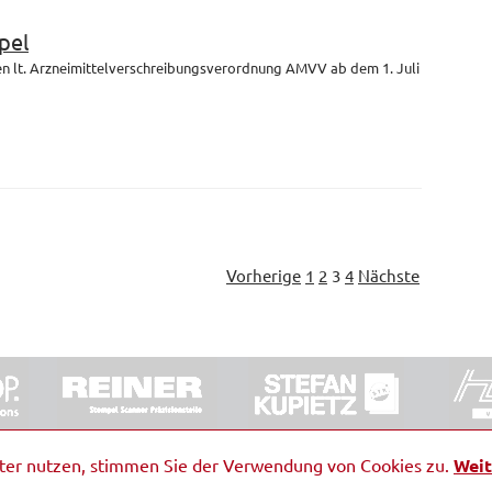
pel
en lt. Arzneimittelverschreibungsverordnung AMVV ab dem 1. Juli
Vorherige
1
2
3
4
Nächste
ORRDE GmbH & Co. KG
|
Impressum
|
Barrierefreiheit
|
Ko
iter nutzen, stimmen Sie der Verwendung von Cookies zu.
Weit