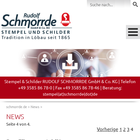
Stempel & Schilder RUDOLF SCHMORRDE GmbH & Co. KG | Telefon
+49 3585 86 78-0 | Fax +49 3585 86 78-46 | Beratung:
stempel(at)schmorrde(dot)de
schmorrde.de
>
News
>
NEWS
Seite 4 von 4.
Vorherige
1
2
3
4