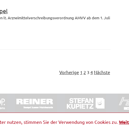
pel
en lt. Arzneimittelverschreibungsverordnung AMVV ab dem 1. Juli
Vorherige
1
2
3
4
Nächste
ORRDE GmbH & Co. KG
|
Impressum
|
Barrierefreiheit
|
Ko
iter nutzen, stimmen Sie der Verwendung von Cookies zu.
Weit