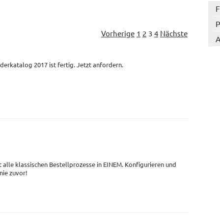
F
P
Vorherige
1
2
3
4
Nächste
A
derkatalog 2017 ist fertig. Jetzt anfordern.
t alle klassischen Bestellprozesse in EINEM. Konfigurieren und
 nie zuvor!