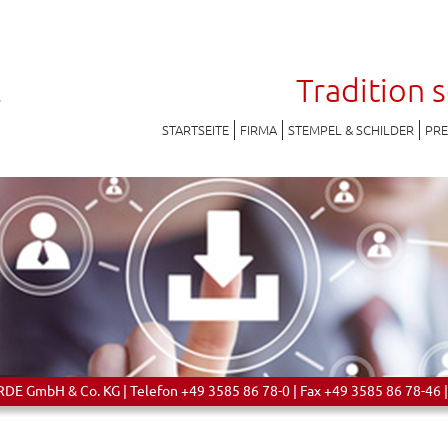
Tradition 
STARTSEITE
FIRMA
STEMPEL & SCHILDER
PR
 GmbH & Co. KG | Telefon +49 3585 86 78-0 | Fax +49 3585 86 78-46 |