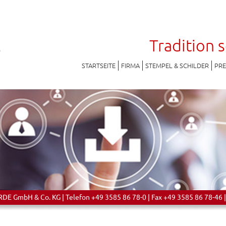
Tradition 
STARTSEITE
FIRMA
STEMPEL & SCHILDER
PR
 GmbH & Co. KG | Telefon +49 3585 86 78-0 | Fax +49 3585 86 78-46 |