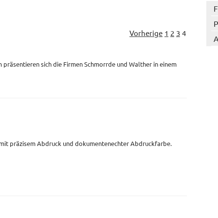
F
P
Vorherige
1
2
3
4
A
 präsentieren sich die Firmen Schmorrde und Walther in einem
 mit präzisem Abdruck und dokumentenechter Abdruckfarbe.