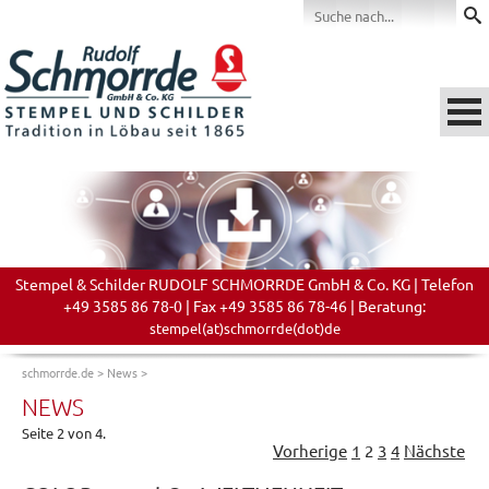
Stempel & Schilder RUDOLF SCHMORRDE GmbH & Co. KG | Telefon
+49 3585 86 78-0 | Fax +49 3585 86 78-46 | Beratung:
stempel(at)schmorrde(dot)de
schmorrde.de
>
News
>
NEWS
Seite 2 von 4.
Vorherige
1
2
3
4
Nächste