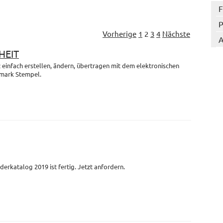
F
P
Vorherige
1
2
3
4
Nächste
A
HEIT
einfach erstellen, ändern, übertragen mit dem elektronischen
mark Stempel.
derkatalog 2019 ist fertig. Jetzt anfordern.