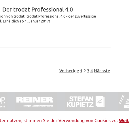
! Der trodat Professional 4.0
on von trodat! trodat Professional 4.0 - der zuverlässige
 Erhältlich ab 1. Januar 2017!
Vorherige
1
2
3
4
Nächste
ORRDE GmbH & Co. KG
|
Impressum
|
Barrierefreiheit
|
Ko
iter nutzen, stimmen Sie der Verwendung von Cookies zu.
Weit