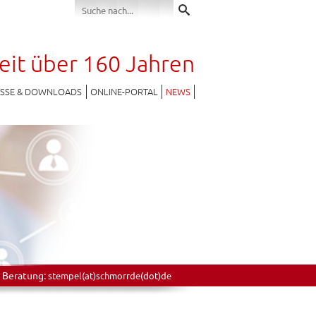
seit über 160 Jahren
ESSE & DOWNLOADS
ONLINE-PORTAL
NEWS
 Beratung:
stempel(at)schmorrde(dot)de