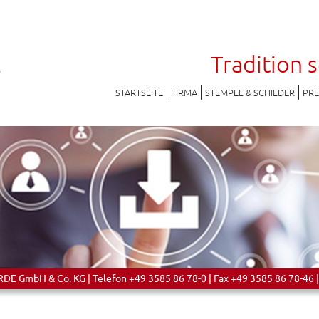
Tradition 
STARTSEITE
FIRMA
STEMPEL & SCHILDER
PR
 GmbH & Co. KG | Telefon +49 3585 86 78-0 | Fax +49 3585 86 78-46 |