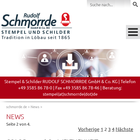
Stempel & Schilder RUDOLF SCHMORRDE GmbH & Co. KG | Telefon
+49 3585 86 78-0 | Fax +49 3585 86 78-46 | Beratung:
stempel(at)schmorrde(dot)de
schmorrde.de
>
News
>
NEWS
Seite 2 von 4.
Vorherige
1
2
3
4
Nächste