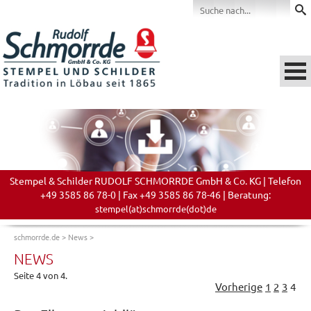
Stempel & Schilder RUDOLF SCHMORRDE GmbH & Co. KG | Telefon
+49 3585 86 78-0 | Fax +49 3585 86 78-46 | Beratung:
stempel(at)schmorrde(dot)de
schmorrde.de
>
News
>
NEWS
Seite 4 von 4.
Vorherige
1
2
3
4