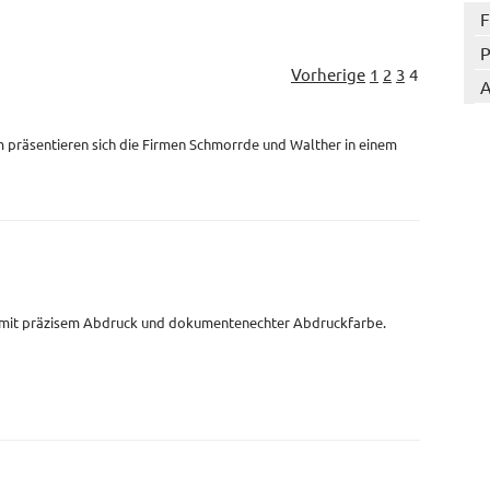
F
P
Vorherige
1
2
3
4
A
 präsentieren sich die Firmen Schmorrde und Walther in einem
 mit präzisem Abdruck und dokumentenechter Abdruckfarbe.