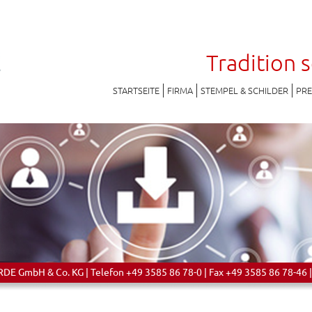
Tradition 
STARTSEITE
FIRMA
STEMPEL & SCHILDER
PR
 GmbH & Co. KG | Telefon +49 3585 86 78-0 | Fax +49 3585 86 78-46 |