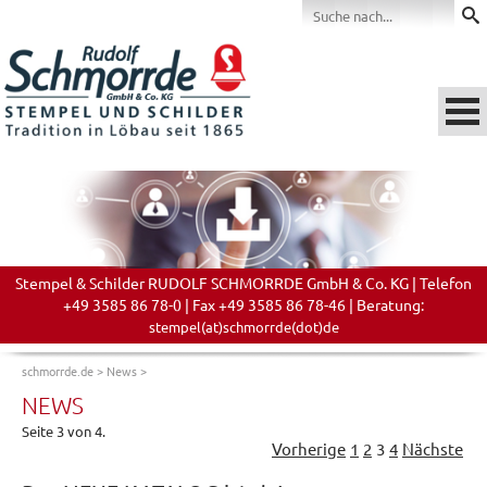
Stempel & Schilder RUDOLF SCHMORRDE GmbH & Co. KG | Telefon
+49 3585 86 78-0 | Fax +49 3585 86 78-46 | Beratung:
stempel(at)schmorrde(dot)de
schmorrde.de
>
News
>
NEWS
Seite 3 von 4.
Vorherige
1
2
3
4
Nächste