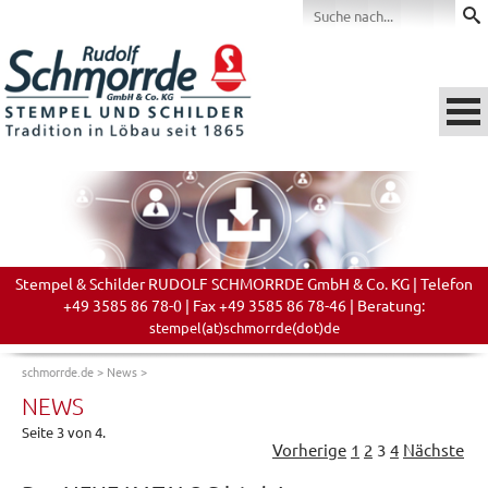
Stempel & Schilder RUDOLF SCHMORRDE GmbH & Co. KG | Telefon
+49 3585 86 78-0 | Fax +49 3585 86 78-46 | Beratung:
stempel(at)schmorrde(dot)de
schmorrde.de
>
News
>
NEWS
Seite 3 von 4.
Vorherige
1
2
3
4
Nächste