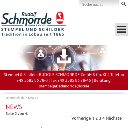
Stempel & Schilder RUDOLF SCHMORRDE GmbH & Co. KG | Telefon
+49 3585 86 78-0 | Fax +49 3585 86 78-46 | Beratung:
stempel(at)schmorrde(dot)de
schmorrde.de
>
News
>
NEWS
Seite 2 von 4.
Vorherige
1
2
3
4
Nächste