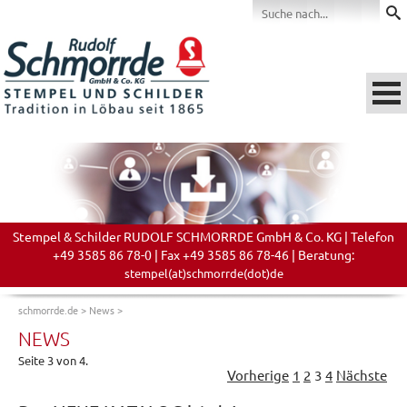
Stempel & Schilder RUDOLF SCHMORRDE GmbH & Co. KG | Telefon
+49 3585 86 78-0 | Fax +49 3585 86 78-46 | Beratung:
stempel(at)schmorrde(dot)de
schmorrde.de
>
News
>
NEWS
Seite 3 von 4.
Vorherige
1
2
3
4
Nächste