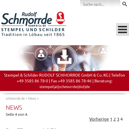
Stempel & Schilder RUDOLF SCHMORRDE GmbH & Co. KG | Telefon
+49 3585 86 78-0 | Fax +49 3585 86 78-46 | Beratung:
stempel(at)schmorrde(dot)de
schmorrde.de
>
News
>
NEWS
Seite 4 von 4.
Vorherige
1
2
3
4