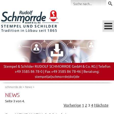
Stempel & Schilder RUDOLF SCHMORRDE GmbH & Co. KG | Telefon
+49 3585 86 78-0 | Fax +49 3585 86 78-46 | Beratung:
stempel(at)schmorrde(dot)de
schmorrde.de
>
News
>
NEWS
Seite 3 von 4.
Vorherige
1
2
3
4
Nächste