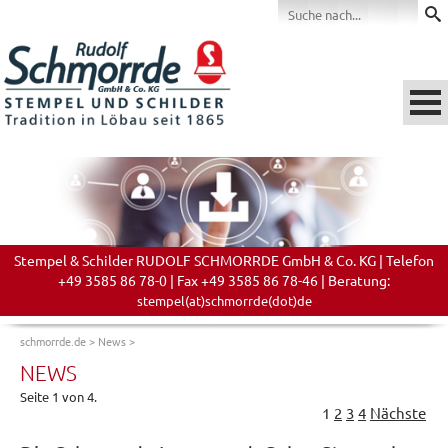
Stempel & Schilder RUDOLF SCHMORRDE GmbH & Co. KG | Telefon
+49 3585 86 78-0 | Fax +49 3585 86 78-46 | Beratung:
stempel(at)schmorrde(dot)de
schmorrde.de
>
News
>
NEWS
Seite 1 von 4.
1
2
3
4
Nächste