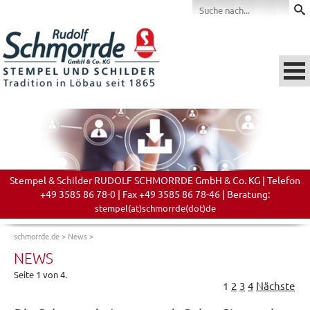
Stempel & Schilder RUDOLF SCHMORRDE GmbH & Co. KG | Telefon
+49 3585 86 78-0 | Fax +49 3585 86 78-46 | Beratung:
stempel(at)schmorrde(dot)de
schmorrde.de
>
News
>
NEWS
Seite 1 von 4.
1
2
3
4
Nächste