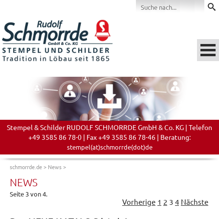
Stempel & Schilder RUDOLF SCHMORRDE GmbH & Co. KG | Telefon
+49 3585 86 78-0 | Fax +49 3585 86 78-46 | Beratung:
stempel(at)schmorrde(dot)de
schmorrde.de
>
News
>
NEWS
Seite 3 von 4.
Vorherige
1
2
3
4
Nächste