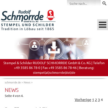
Stempel & Schilder RUDOLF SCHMORRDE GmbH & Co. KG | Telefon
+49 3585 86 78-0 | Fax +49 3585 86 78-46 | Beratung:
stempel(at)schmorrde(dot)de
schmorrde.de
>
News
>
NEWS
Seite 4 von 4.
Vorherige
1
2
3
4