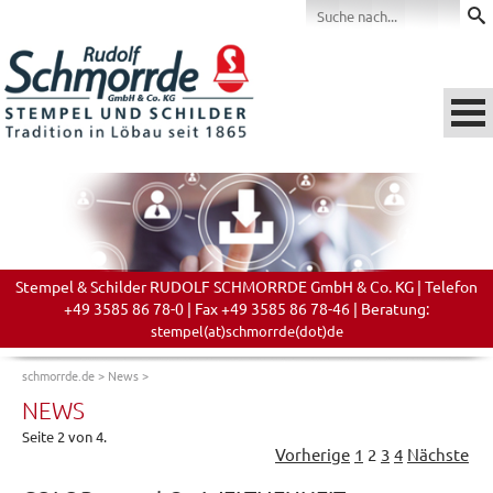
Stempel & Schilder RUDOLF SCHMORRDE GmbH & Co. KG | Telefon
+49 3585 86 78-0 | Fax +49 3585 86 78-46 | Beratung:
stempel(at)schmorrde(dot)de
schmorrde.de
>
News
>
NEWS
Seite 2 von 4.
Vorherige
1
2
3
4
Nächste