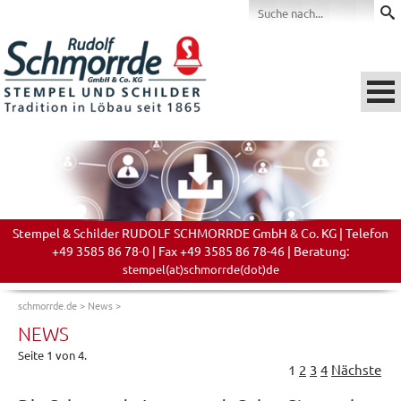
Stempel & Schilder RUDOLF SCHMORRDE GmbH & Co. KG | Telefon
+49 3585 86 78-0 | Fax +49 3585 86 78-46 | Beratung:
stempel(at)schmorrde(dot)de
schmorrde.de
>
News
>
NEWS
Seite 1 von 4.
1
2
3
4
Nächste