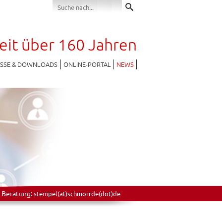
seit über 160 Jahren
ESSE & DOWNLOADS
ONLINE-PORTAL
NEWS
 Beratung:
stempel(at)schmorrde(dot)de