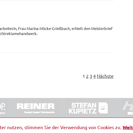
arbeiterin, Frau Marina Mücke-Grießbach, erhielt den Meisterbrief
Lichtreklamehandwerk.
1
2
3
4
Nächste
ORRDE GmbH & Co. KG
|
Impressum
|
Barrierefreiheit
|
Ko
iter nutzen, stimmen Sie der Verwendung von Cookies zu.
Weit