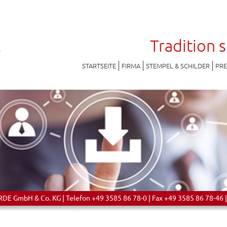
Tradition 
STARTSEITE
FIRMA
STEMPEL & SCHILDER
PR
 GmbH & Co. KG | Telefon +49 3585 86 78-0 | Fax +49 3585 86 78-46 |