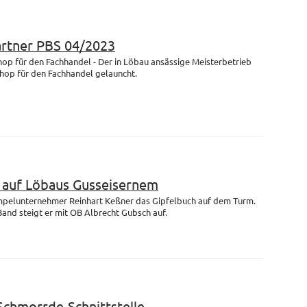
artner PBS 04/2023
op für den Fachhandel - Der in Löbau ansässige Meisterbetrieb
Shop für den Fachhandel gelauncht.
m auf Löbaus Gusseisernem
empelunternehmer Reinhart Keßner das Gipfelbuch auf dem Turm.
and steigt er mit OB Albrecht Gubsch auf.
 Schmorrde-Schnittstelle