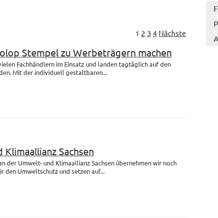
F
P
1
2
3
4
Nächste
A
Colop Stempel zu Werbeträgern machen
 vielen Fachhändlern im Einsatz und landen tagtäglich auf den
en. Mit der individuell gestaltbaren...
 Klimaallianz Sachsen
 an der Umwelt- und Klimaallianz Sachsen übernehmen wir noch
r den Umweltschutz und setzen auf...