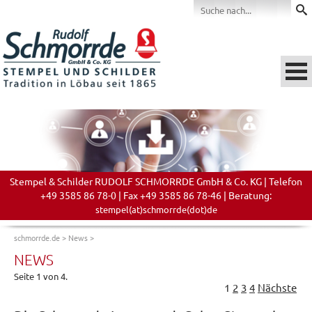
Stempel & Schilder RUDOLF SCHMORRDE GmbH & Co. KG | Telefon
+49 3585 86 78-0 | Fax +49 3585 86 78-46 | Beratung:
stempel(at)schmorrde(dot)de
schmorrde.de
>
News
>
NEWS
Seite 1 von 4.
1
2
3
4
Nächste