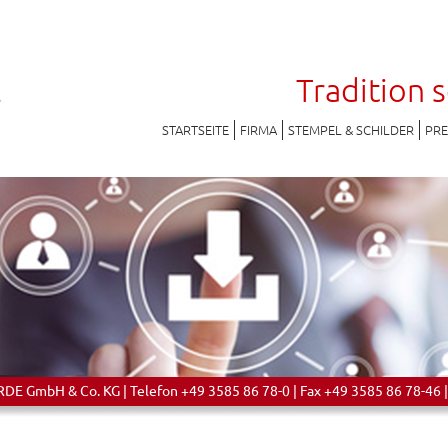
Tradition 
STARTSEITE
FIRMA
STEMPEL & SCHILDER
PR
 GmbH & Co. KG | Telefon +49 3585 86 78-0 | Fax +49 3585 86 78-46 |