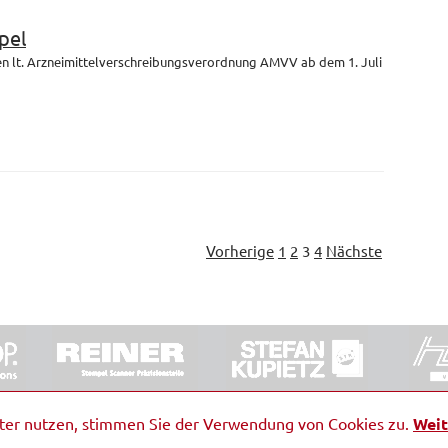
pel
en lt. Arzneimittelverschreibungsverordnung AMVV ab dem 1. Juli
Vorherige
1
2
3
4
Nächste
ORRDE GmbH & Co. KG
|
Impressum
|
Barrierefreiheit
|
Ko
iter nutzen, stimmen Sie der Verwendung von Cookies zu.
Weit