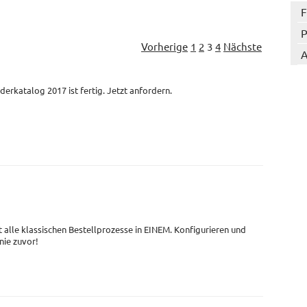
F
P
Vorherige
1
2
3
4
Nächste
A
derkatalog 2017 ist fertig. Jetzt anfordern.
t alle klassischen Bestellprozesse in EINEM. Konfigurieren und
 nie zuvor!