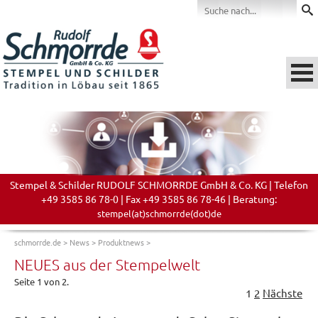
Stempel & Schilder RUDOLF SCHMORRDE GmbH & Co. KG | Telefon
+49 3585 86 78-0 | Fax +49 3585 86 78-46 | Beratung:
stempel(at)schmorrde(dot)de
schmorrde.de
>
News
>
Produktnews
>
NEUES aus der Stempelwelt
Seite 1 von 2.
1
2
Nächste