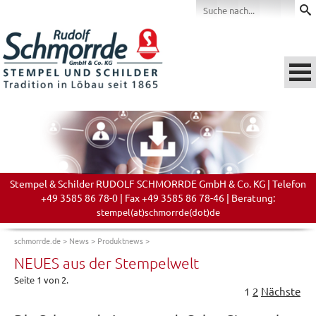
Stempel & Schilder RUDOLF SCHMORRDE GmbH & Co. KG | Telefon
+49 3585 86 78-0 | Fax +49 3585 86 78-46 | Beratung:
stempel(at)schmorrde(dot)de
schmorrde.de
>
News
>
Produktnews
>
NEUES aus der Stempelwelt
Seite 1 von 2.
1
2
Nächste