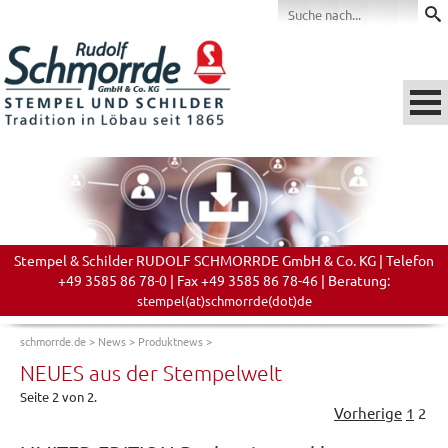
Stempel & Schilder RUDOLF SCHMORRDE GmbH & Co. KG | Telefon
+49 3585 86 78-0 | Fax +49 3585 86 78-46 | Beratung:
stempel(at)schmorrde(dot)de
schmorrde.de
>
News
>
Produktnews
>
NEUES aus der Stempelwelt
Seite 2 von 2.
Vorherige
1
2