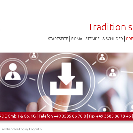
Tradition 
STARTSEITE
FIRMA
STEMPEL & SCHILDER
PR
 GmbH & Co. KG | Telefon +49 3585 86 78-0 | Fax +49 3585 86 78-46 |
>
Fachhändler-Login/ Logout
>