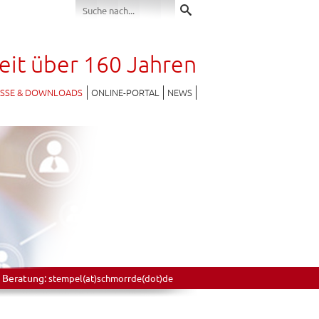
seit über 160 Jahren
ESSE & DOWNLOADS
ONLINE-PORTAL
NEWS
 Beratung:
stempel(at)schmorrde(dot)de