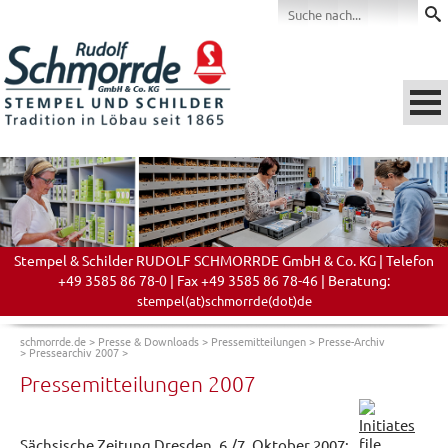
Stempel & Schilder RUDOLF SCHMORRDE GmbH & Co. KG | Telefon
+49 3585 86 78-0 | Fax +49 3585 86 78-46 | Beratung:
stempel(at)schmorrde(dot)de
schmorrde.de
>
Presse & Downloads
>
Pressemitteilungen
>
Presse-Archiv
>
Pressearchiv 2007
>
Pressemitteilungen 2007
Sächsische Zeitung Dresden, 6./7. Oktober 2007: