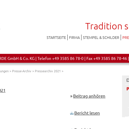
Tradition 
STARTSEITE
FIRMA
STEMPEL & SCHILDER
PR
 GmbH & Co. KG | Telefon +49 3585 86 78-0 | Fax +49 3585 86 78-46 |
lungen
>
Presse-Archiv
>
Pressearchiv 2021
>
D
P
021
»
Beitrag anhören
Bericht lesen