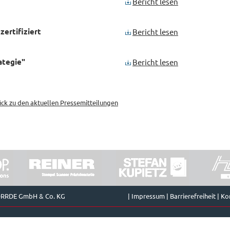
Bericht lesen
zertifiziert
Bericht lesen
ategie"
Bericht lesen
ück zu den aktuellen Pressemitteilungen
ORRDE GmbH & Co. KG
|
Impressum
|
Barrierefreiheit
|
Ko