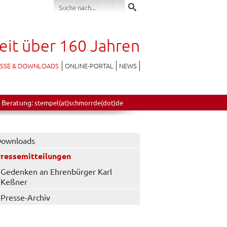
seit über 160 Jahren
ESSE & DOWNLOADS
ONLINE-PORTAL
NEWS
 Beratung:
stempel(at)schmorrde(dot)de
ownloads
ressemitteilungen
Gedenken an Ehrenbürger Karl
Keßner
Presse-Archiv