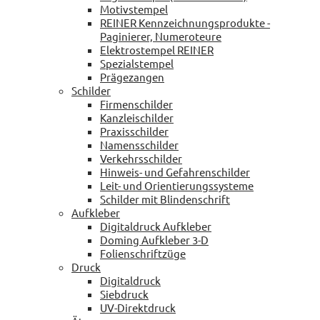
Motivstempel
REINER Kennzeichnungsprodukte -
Paginierer, Numeroteure
Elektrostempel REINER
Spezialstempel
Prägezangen
Schilder
Firmenschilder
Kanzleischilder
Praxisschilder
Namensschilder
Verkehrsschilder
Hinweis- und Gefahrenschilder
Leit- und Orientierungssysteme
Schilder mit Blindenschrift
Aufkleber
Digitaldruck Aufkleber
Doming Aufkleber 3-D
Folienschriftzüge
Druck
Digitaldruck
Siebdruck
UV-Direktdruck