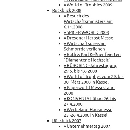
» World of Trophies 2009
Rückblick 2008
» Besuch des
Wirtschaftsministers am
6.11.2008
» SPICERSWORLD 2008
» Dresdner Herbst Messe
» Wirtschaftspreis an
Schmorrde verliehen
» Ruth & Karl Keßner feierten
"Diamantene Hochzeit"
» BÜRORING-Jahrestagung
29.5. bis 1.6.2008
» World of Trophys vom 29. bis
30. März 2008 in Kassel
» Paperworld Messestand
2008
» KONVENTA Löbau 26. bis
27.4.2008
» Werbeland-Hausmesse
25.-26.4.2008 in Kassel
Rückblick 2007
» Unternehmertag 2007