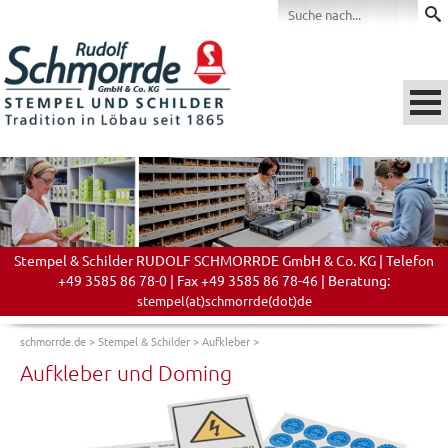
Stempel & Schilder RUDOLF SCHMORRDE GmbH & Co. KG | Telefon
+49 3585 86 78-0 | Fax +49 3585 86 78-46 | Beratung:
stempel(at)schmorrde(dot)de
schmorrde.de
>
Stempel & Schilder
>
Aufkleber
>
Aufkleber und Doming