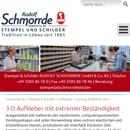
Stempel & Schilder RUDOLF SCHMORRDE GmbH & Co. KG | Telefon
+49 3585 86 78-0 | Fax +49 3585 86 78-46 | Beratung:
stempel(at)schmorrde(dot)de
schmorrde.de
>
Stempel & Schilder
>
Aufkleber
>
Doming Aufkleber 3-D
>
3-D Aufkleber mit extremer Beständigkeit
Ausgestattet mit mehreren der modernsten, computergesteuerten
Dominganlagen und unter Verwendung eines extrem elastischen und
kristallklaren Harzes, produzieren wir innerhalb kürzester Zeit,
termingerecht und in höchster Qualität 3D-Aufkleber, Domed Labels,