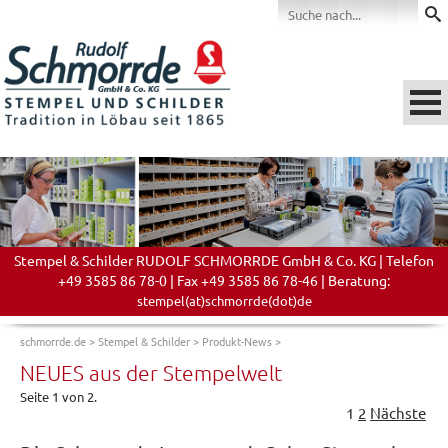
Stempel & Schilder RUDOLF SCHMORRDE GmbH & Co. KG | Telefon
+49 3585 86 78-0 | Fax +49 3585 86 78-46 | Beratung:
stempel(at)schmorrde(dot)de
schmorrde.de
>
Stempel & Schilder
>
Produkt-News
>
NEUES aus der Stempelwelt
Seite 1 von 2.
1
2
Nächste