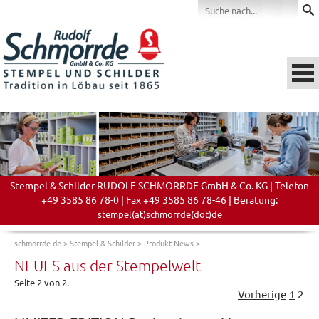
Stempel & Schilder RUDOLF SCHMORRDE GmbH & Co. KG | Telefon
+49 3585 86 78-0 | Fax +49 3585 86 78-46 | Beratung:
stempel(at)schmorrde(dot)de
schmorrde.de
>
Stempel & Schilder
>
Produkt-News
>
NEUES aus der Stempelwelt
Seite 2 von 2.
Vorherige
1
2