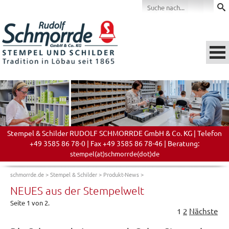
Stempel & Schilder RUDOLF SCHMORRDE GmbH & Co. KG | Telefon
+49 3585 86 78-0 | Fax +49 3585 86 78-46 | Beratung:
stempel(at)schmorrde(dot)de
schmorrde.de
>
Stempel & Schilder
>
Produkt-News
>
NEUES aus der Stempelwelt
Seite 1 von 2.
1
2
Nächste