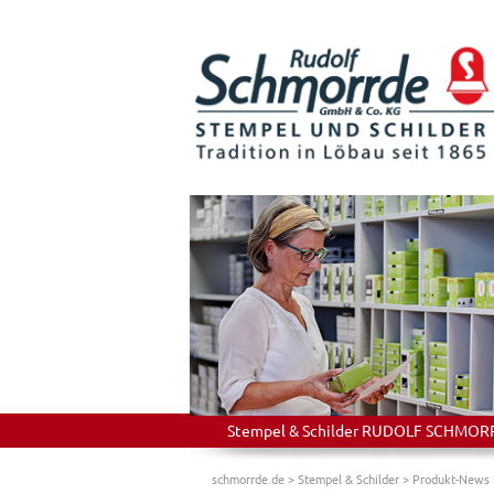
Stempel & Schilder RUDOLF SCHMORRDE
schmorrde.de
>
Stempel & Schilder
>
Produkt-News