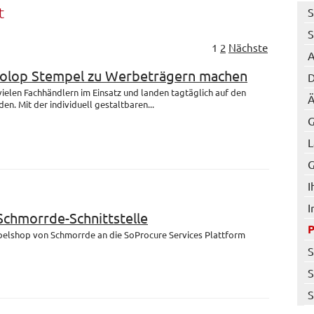
t
S
S
1
2
Nächste
A
Colop Stempel zu Werbeträgern machen
D
 vielen Fachhändlern im Einsatz und landen tagtäglich auf den
Ä
en. Mit der individuell gestaltbaren...
G
L
G
I
I
 Schmorrde-Schnittstelle
mpelshop von Schmorrde an die SoProcure Services Plattform
S
S
S