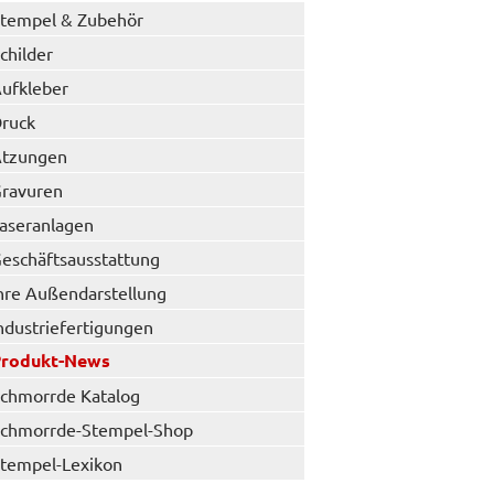
tempel & Zubehör
childer
ufkleber
ruck
tzungen
ravuren
aseranlagen
eschäftsausstattung
hre Außendarstellung
ndustriefertigungen
Produkt-News
chmorrde Katalog
chmorrde-Stempel-Shop
tempel-Lexikon