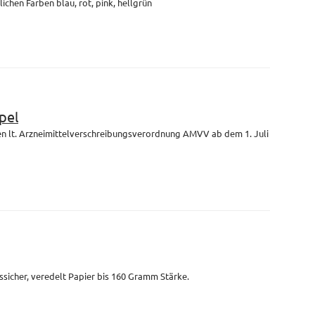
lichen Farben blau, rot, pink, hellgrün
pel
en lt. Arzneimittelverschreibungsverordnung AMVV ab dem 1. Juli
ssicher, veredelt Papier bis 160 Gramm Stärke.