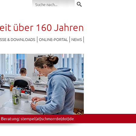
seit über 160 Jahren
ESSE & DOWNLOADS
ONLINE-PORTAL
NEWS
 Beratung:
stempel(at)schmorrde(dot)de