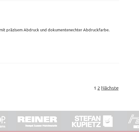
 mit präzisem Abdruck und dokumentenechter Abdruckfarbe.
1
2
Nächste
ORRDE GmbH & Co. KG
|
Impressum
|
Barrierefreiheit
|
Ko