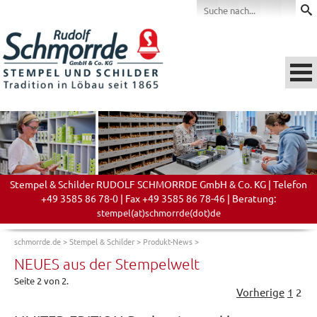
Stempel & Schilder RUDOLF SCHMORRDE GmbH & Co. KG | Telefon
+49 3585 86 78-0 | Fax +49 3585 86 78-46 | Beratung:
stempel(at)schmorrde(dot)de
schmorrde.de
>
Stempel & Schilder
>
Produkt-News
>
NEUES aus der Stempelwelt
Seite 2 von 2.
Vorherige
1
2