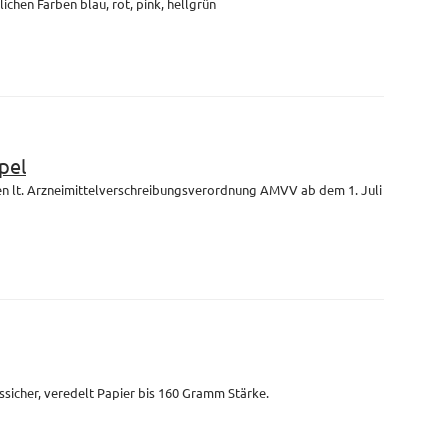
lichen Farben blau, rot, pink, hellgrün
pel
en lt. Arzneimittelverschreibungsverordnung AMVV ab dem 1. Juli
ssicher, veredelt Papier bis 160 Gramm Stärke.