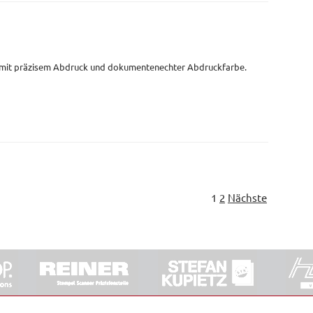
 mit präzisem Abdruck und dokumentenechter Abdruckfarbe.
1
2
Nächste
ORRDE GmbH & Co. KG
|
Impressum
|
Barrierefreiheit
|
Ko