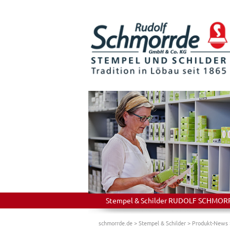
Stempel & Schilder RUDOLF SCHMORRDE
schmorrde.de
>
Stempel & Schilder
>
Produkt-News