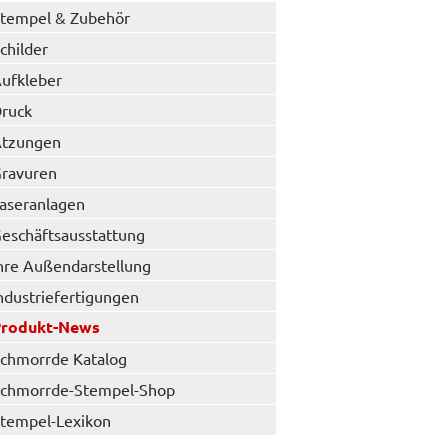
tempel & Zubehör
childer
ufkleber
ruck
tzungen
ravuren
aseranlagen
eschäftsausstattung
hre Außendarstellung
ndustriefertigungen
Produkt-News
chmorrde Katalog
chmorrde-Stempel-Shop
tempel-Lexikon