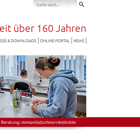
seit über 160 Jahren
ESSE & DOWNLOADS
ONLINE-PORTAL
NEWS
 Beratung:
stempel(at)schmorrde(dot)de