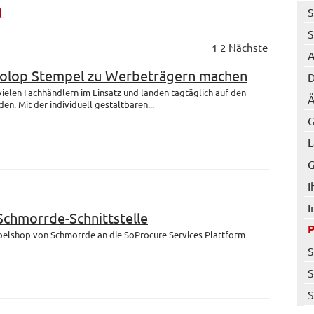
t
S
S
1
2
Nächste
A
Colop Stempel zu Werbeträgern machen
D
 vielen Fachhändlern im Einsatz und landen tagtäglich auf den
Ä
en. Mit der individuell gestaltbaren...
G
L
G
I
I
 Schmorrde-Schnittstelle
mpelshop von Schmorrde an die SoProcure Services Plattform
S
S
S