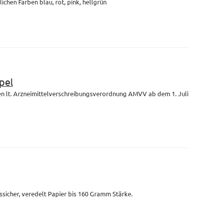
lichen Farben blau, rot, pink, hellgrün
pel
en lt. Arzneimittelverschreibungsverordnung AMVV ab dem 1. Juli
ssicher, veredelt Papier bis 160 Gramm Stärke.