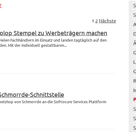
t
S
S
1
2
Nächste
A
Colop Stempel zu Werbeträgern machen
D
 vielen Fachhändlern im Einsatz und landen tagtäglich auf den
Ä
en. Mit der individuell gestaltbaren...
G
L
G
I
I
 Schmorrde-Schnittstelle
mpelshop von Schmorrde an die SoProcure Services Plattform
S
S
S