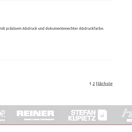
 mit präzisem Abdruck und dokumentenechter Abdruckfarbe.
1
2
Nächste
ORRDE GmbH & Co. KG
|
Impressum
|
Barrierefreiheit
|
Ko