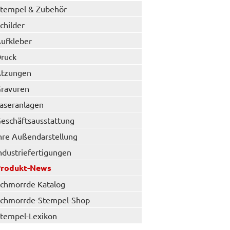
tempel & Zubehör
childer
ufkleber
ruck
tzungen
ravuren
aseranlagen
eschäftsausstattung
hre Außendarstellung
ndustriefertigungen
Produkt-News
chmorrde Katalog
chmorrde-Stempel-Shop
tempel-Lexikon