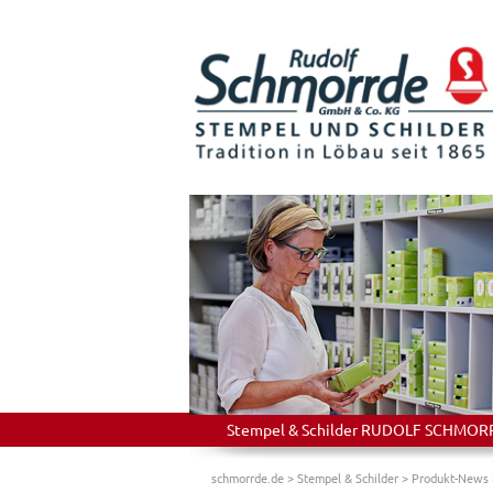
Stempel & Schilder RUDOLF SCHMORRDE
schmorrde.de
>
Stempel & Schilder
>
Produkt-News