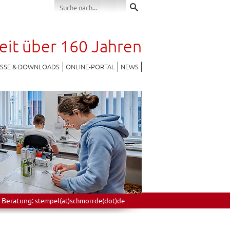
seit über 160 Jahren
ESSE & DOWNLOADS
ONLINE-PORTAL
NEWS
 Beratung:
stempel(at)schmorrde(dot)de