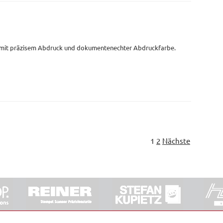
 mit präzisem Abdruck und dokumentenechter Abdruckfarbe.
1
2
Nächste
ORRDE GmbH & Co. KG
|
Impressum
|
Barrierefreiheit
|
Ko