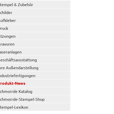
tempel & Zubehör
childer
ufkleber
ruck
tzungen
ravuren
aseranlagen
eschäftsausstattung
hre Außendarstellung
ndustriefertigungen
Produkt-News
chmorrde Katalog
chmorrde-Stempel-Shop
tempel-Lexikon