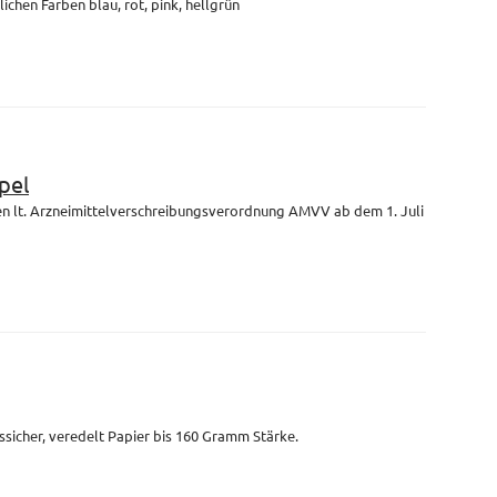
lichen Farben blau, rot, pink, hellgrün
pel
en lt. Arzneimittelverschreibungsverordnung AMVV ab dem 1. Juli
ssicher, veredelt Papier bis 160 Gramm Stärke.