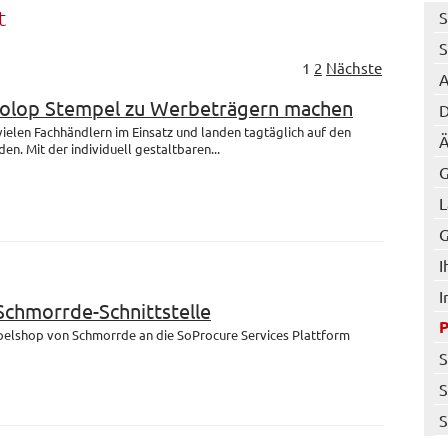
t
S
S
1
2
Nächste
A
Colop Stempel zu Werbeträgern machen
D
 vielen Fachhändlern im Einsatz und landen tagtäglich auf den
Ä
en. Mit der individuell gestaltbaren...
G
L
G
I
I
 Schmorrde-Schnittstelle
mpelshop von Schmorrde an die SoProcure Services Plattform
S
S
S