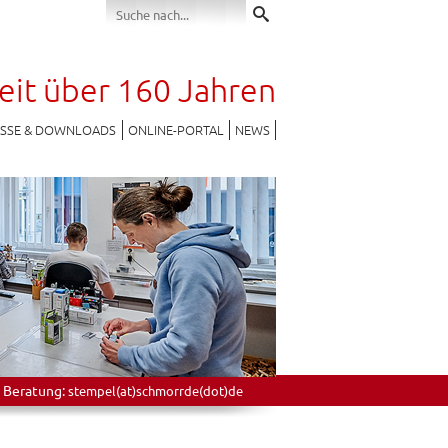
seit über 160 Jahren
ESSE & DOWNLOADS
ONLINE-PORTAL
NEWS
 Beratung:
stempel(at)schmorrde(dot)de