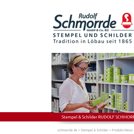
Stempel & Schilder RUDOLF SCHMORRDE
schmorrde.de
>
Stempel & Schilder
>
Produkt-News