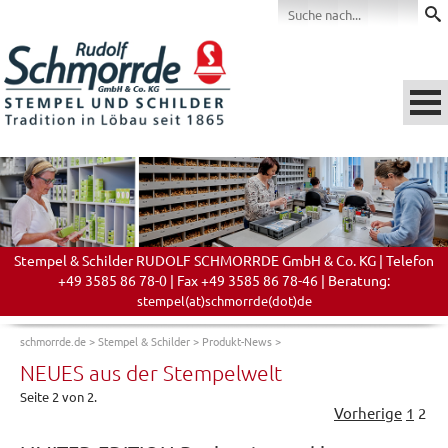
Stempel & Schilder RUDOLF SCHMORRDE GmbH & Co. KG | Telefon
+49 3585 86 78-0 | Fax +49 3585 86 78-46 | Beratung:
stempel(at)schmorrde(dot)de
schmorrde.de
>
Stempel & Schilder
>
Produkt-News
>
NEUES aus der Stempelwelt
Seite 2 von 2.
Vorherige
1
2