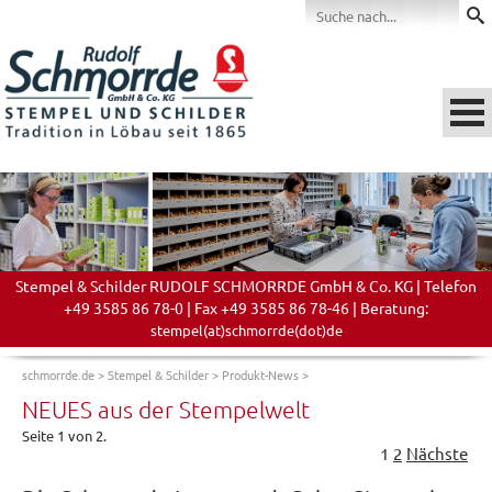
Stempel & Schilder RUDOLF SCHMORRDE GmbH & Co. KG | Telefon
+49 3585 86 78-0 | Fax +49 3585 86 78-46 | Beratung:
stempel(at)schmorrde(dot)de
schmorrde.de
>
Stempel & Schilder
>
Produkt-News
>
NEUES aus der Stempelwelt
Seite 1 von 2.
1
2
Nächste